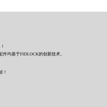
案！
件均基于FIDLOCK的创新技术。
？
邮！