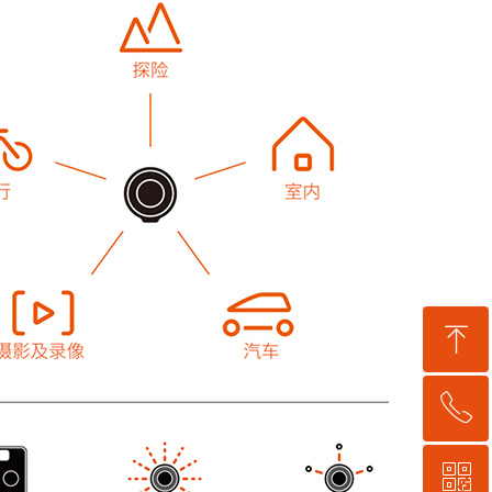
ꁸ
ꂅ
回到顶部
ꀥ
0755-21059248