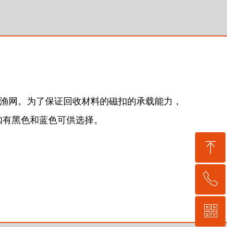
废弃渔网。为了保证回收材料的磁扣的承载能力，
扣有黑色和蓝色可供选择。
ꁸ
ꂅ
回到顶部
ꀥ
0755-21059248