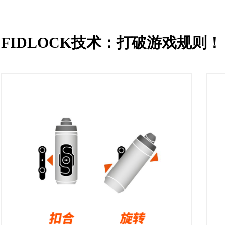
脑的固定底
用）
痕粘贴、拆卸
这款VACU
VACUUM真空磁吸手机支架系
防水袋有两
统，自行车GPS卡口用
HERMET
FIDLOCK技术：打破游戏规则！
800g的智能
护智能手机
除了带操作杆的磁吸盘，
影响和损坏
 技术，拆卸后表
VACUUM转向底座还包括一个连
的“Just-l
接元件，可以连接到所有通用的
合机制，您
空状态，实现坚
GARMIN®，WAHOO®和
扣合，完全
SIGMA®卡口支架。智能手机可
明膜使手机
0°旋转
以轻松便捷地扣在自行车上，在
操作不受影
备
骑行途中完美导航。
面安装
● 最大适用
UUM 手机壳/
● 插入所有常见的自行车GPS卡
● 100%防
）
口支架
● 不影响手
● 适配GARMIN®, WAHOO®,
● 扣上底座后
SIGMA®等品牌
● 不干扰电
● 轻松于安装和拆卸
● 适配所有
● 兼容其他VACUUM系列产品
● 不干扰电子设备
● 适配所有VACUUM手机壳