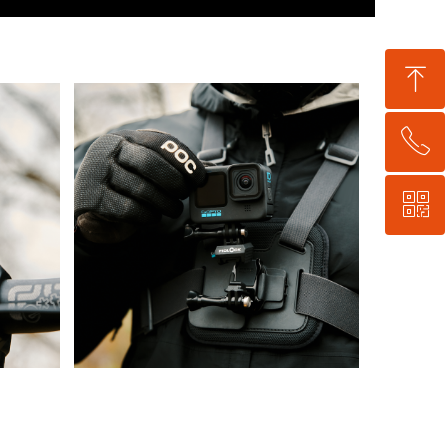
ꁸ
ꂅ
回到顶部
ꀥ
0755-21059248
微信公众号