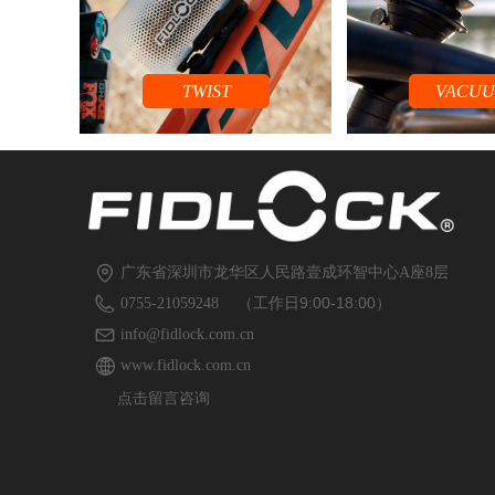
TWIST
VACU
广东省深圳市龙华区人民路壹成环智中心A座8层
（工作日9:00-18:00）
0755-21059248
info@fidlock.com.cn
www.fidlock.com.cn
点击留言咨询