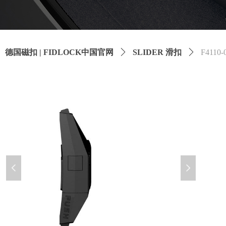
德国磁扣 | FIDLOCK中国官网
ꄲ
SLIDER 滑扣
ꄲ
F4110-
넳
넲