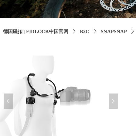
德国磁扣 | FIDLOCK中国官网
ꄲ
B2C
ꄲ
SNAPSNAP
ꄲ
넳
넲