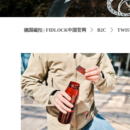
德国磁扣 | FIDLOCK中国官网
ꄲ
B2C
ꄲ
TWIS
넳