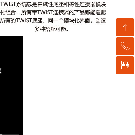
ꁸ
ꂅ
回到顶部
ꀥ
0755-21059248
微信公众号