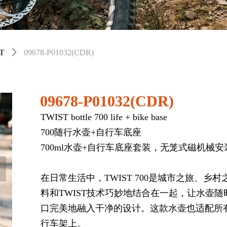
T
ꄲ
09678-P01032(CDR)
09678-P01032(CDR)
TWIST bottle 700 life + bike base
700随⾏⽔壶+⾃⾏⻋底座
700ml水壶+自行车底座套装，无笼式磁机械
넲
在日常生活中，TWIST 700是城市之旅、乡村
料和TWIST技术巧妙地结合在一起，让水壶
口完美地融入干净的设计。这款水壶也适配所有
行车架上。