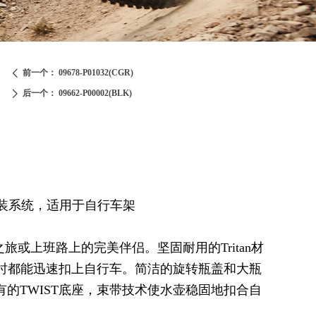
前一个：
09678-P01032(CGR)
ꄴ
后一个：
09662-P00002(BLK)
ꄲ
安装系统，适用于自行车架
之旅或上班路上的完美伴侣。坚固耐用的Tritan材
随时都能迅速扣上自行车。简洁的旋转瓶盖和大瓶
的TWIST底座，束带技术使水壶稳固地扣合自