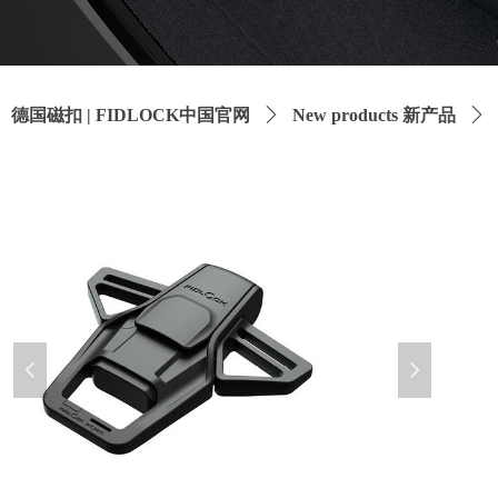
德国磁扣 | FIDLOCK中国官网
ꄲ
New products 新产品
ꄲ
넳
넲