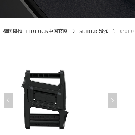
德国磁扣 | FIDLOCK中国官网
ꄲ
SLIDER 滑扣
ꄲ
04010-
넳
넲