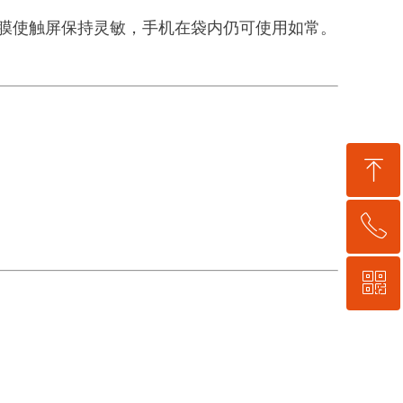
明膜使触屏保持灵敏，手机在袋内仍可使用如常。
ꁸ
ꂅ
回到顶部
ꀥ
0755-21059248
微信公众号