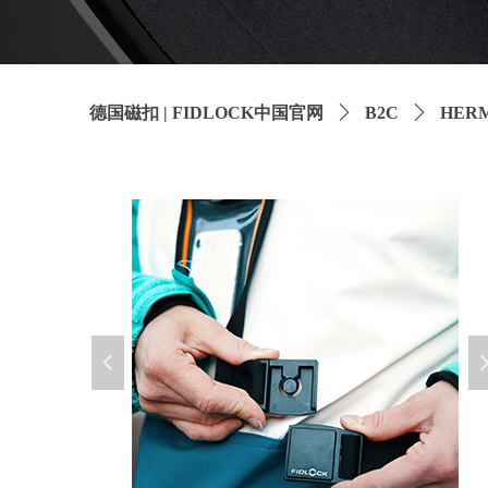
德国磁扣 | FIDLOCK中国官网
ꄲ
B2C
ꄲ
HER
넳