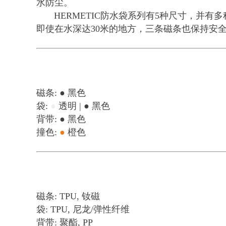
水防尘。
HERMETIC防水袋系列有5种尺寸，
即使在水深达30米的地方，三条磁条也保持安
磁条: ● 黑色
袋:
●
透明 | ● 黑色
背带: ● 黑色
撞色:
●
橙色
磁条: TPU, 钕磁
袋: TPU, 尼龙/弹性纤维
背带: 聚酯, PP