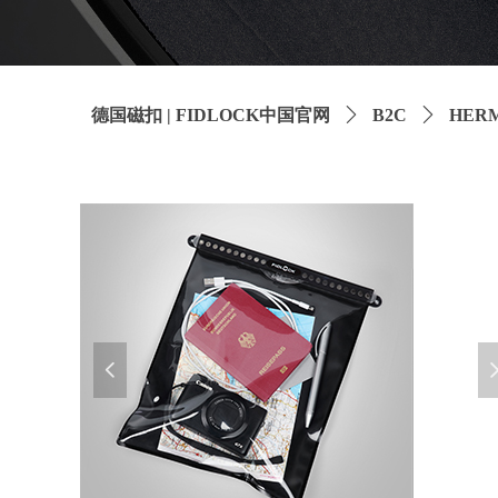
德国磁扣 | FIDLOCK中国官网
ꄲ
B2C
ꄲ
HER
넳