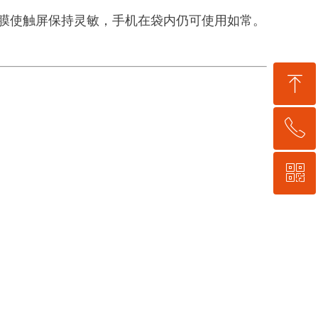
明膜使触屏保持灵敏，手机在袋内仍可使用如常。
ꁸ
ꂅ
回到顶部
ꀥ
0755-21059248
微信公众号