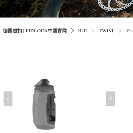
德国磁扣 | FIDLOCK中国官网
ꄲ
B2C
ꄲ
TWIST
ꄲ
096
넳
넲