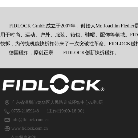
适用织带宽度： 15 mm
适用织带宽度：
重量： 11 g
重量： 
尺寸 (长x宽x高)： 46,4 × 29,8 ×
尺寸 (长x宽x高)： 46
13,9 mm
13,1 m
FIDLOCK GmbH成立于2007年，创始人Mr. Joachi
材质： PA66GF30
材质： PA6
用于时尚、运动、户外、服装、箱包、鞋帽、配饰等领域。FIDL
静态受力： 55 kg
静态受力： 
颜色： 黑色
颜色：
快拆，为传统机能快拆扣带来了一次突破性革命。FIDLOCK
装配： 织带, 梯扣调
装配： 织带
德国磁扣，原创正宗——FIDLOCK创新快拆磁扣。
节, 单杠
节, 单
注意：
SNAP buckle扣扣带FIDLOCK标志。
广东省深圳市龙华区人民路壹成环智中心A座8层
（工作日9:00-18:00）
0755-21059248
info@fidlock.com.cn
www.fidlock.com.cn
点击留言咨询