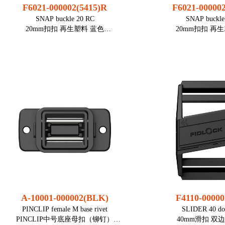
F6021-000002(5415)R
F6021-00000
颜色： 黑色
货时不
SNAP buckle 20 RC
SNAP buckle
装配： 铆钉或螺丝（交
20mm扣扣 再生塑料 蓝色
20mm扣扣 再
货时不含）
注意
本品不适合用于人
● 适用20mm织带
● 适用20
注意
● 一侧为双杠梯扣，可调节
● 一侧为双杠梯
本品不适合用于人身安全设备。
● 满足行业和客户需要在产品中使用一
● 满足行业和客户需
定比例再生材料的要求
定比例再生材
● 更环保的V型扣，保持质量和功能
● 更环保的V型扣，
● 减少和回收塑料垃圾
● 减少和回收
● 是常规应用的理想选择，如背包，胸
● 是常规应用的理想
带扣，服饰
带扣，
打开方式： 横向滑动
打开方式：
适用织带宽度： 20 mm
适用织带宽度：
重量： 12,5 g
重量： 12
尺寸 (长x宽x高)： 46,8 × 27,5 ×
尺寸 (长x宽x高)： 46
13,1 mm
13,1 m
静态受力： 50 kg
静态受力： 
A-10001-000002(BLK)
F4110-0000
装配： 织带, 梯扣调
颜色：
PINCLIP female M base rivet
SLIDER 40 do
节, 单杠
装配： 织带
PINCLIP中号底座母扣（铆钉）
40mm滑扣 双
节, 单