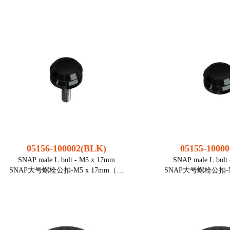
● 内嵌凹槽扣锁机制
● 全新柔和设计产品系
● 扣具穿过面料上的开孔（建议开孔直
K设计DNA
径25mm），用螺丝环拧紧
● 全新的表面结构设
● 此款母扣适配所有的小号公扣
新增开合方
● 静态受力数据为搭配小号可伸缩公扣
● 由再生塑
05286/05287组合使用条件下测试所得
● 单杠隐藏在
打开方式： 横向滑动
打开方式：
尺寸： 39 mm (Ø螺
适用织带宽度：
丝环)
重量： 14
材质： PA66GF15
材质： PA6,
静态受力： 10 kg（搭配0
静态受力： 
5286/05287组合使用情况下）
颜色：
颜色： 黑色
装配：
05156-100002(BLK)
05155-1000
装配： 螺丝环 (包含
SNAP male L bolt - M5 x 17mm
SNAP male L bolt
在内)
SNAP大号螺栓公扣-M5 x 17mm（黑
SNAP大号螺栓公扣-M
组装工具： 前面: TOOL
色）
色）
34；
后面: TOOL
● 即是公扣，也是螺丝
● 即是公扣，
3 V2
● 拧入M5螺母（螺杆长17mm）
● 拧入M5螺母（
● 是自行车或机械工程领域应用的理想
● 是自行车或机械工