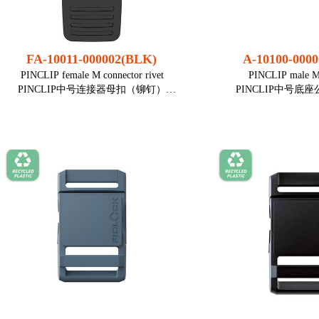
材质： PA66GF15
材质： PA6
静态受力： 25 kg
静态受力： 
颜色： 黑色
颜色：
装配： 织带, 单杠, 梯
装配： 织带,
FA-10011-000002(BLK)
A-10100-000
扣调节
扣调
PINCLIP female M connector rivet
PINCLIP male M 
PINCLIP中号连接器母扣（铆钉）
PINCLIP中号底
● 坚固、几乎无间隙和无噪音的紧固，
● 坚固、几乎无间隙
直观易用
直观易
● 带大拉手，方便快速打开
● 带大拉手，方
● 扣用铆钉或螺丝安装（交货时不含）
● 扣用铆钉或螺丝安
● 是具有挑战性的应用的理想选择，例
● 是具有挑战性的应
如将设备安装在移动物体中或连接箱
如将设备安装在移动
包
包
打开方式： 拉开
重量： 18 g
尺寸(长×宽×高)： 71,0 (包含拉手) ×
尺寸(长×宽×高)： 18,2 × 59,4 × 10,2
59,4 × 12,3 mm
mm
材质： PA66GF, PA6, 不
锈钢 (镀锌), 硅胶
静态受力： 100 kg
装配： 铆钉或螺丝（交