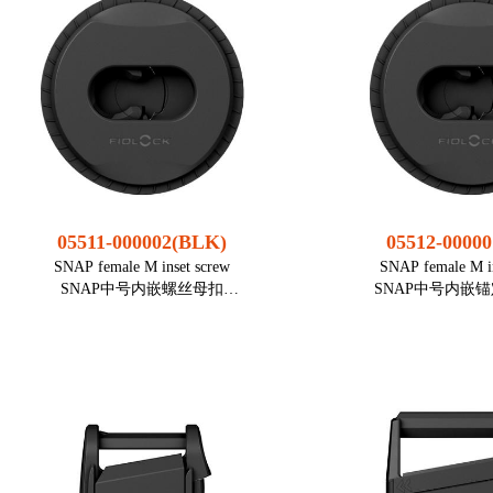
配件
配件
● 适配所有的大号母扣
● 适配所有的
打开方式： 取决于母扣
打开方式： 
部分
部分
重量： 9 g
重量： 
直径 (Ø高度): 17,3 mm; 8,6
直径 (Ø高度): 17
mm (不含螺杆长度)
mm (不含螺
打孔直径： 5,0 mm
打孔直径： 5
螺杆长度： 17,3 mm
螺杆长度： 7
材质： 铝, 钢（镀
材质： 铝
05511-000002(BLK)
05512-0000
锌）
锌）
SNAP female M inset screw
SNAP female M in
静态受力： 60 kg
静态受力： 
SNAP中号内嵌螺丝母扣
SNAP中号内嵌
颜色： 黑色
颜色：
装配： 螺纹
装配：
● 平面集成 - 表面上没有突出的元素
● 平面集成 - 表面
适用面料厚度： 17,0 mm
适用面料厚度： 
● 内嵌凹槽扣锁机制
● 内嵌凹槽
● 扣具穿过面料上的开孔（建议开孔直
● 拧入厚材料，例如
径36mm），用螺丝环拧紧
直径40m
● 此款母扣适配所有的中号公扣
● 如果需要，螺栓组
以在组装后拧
打开方式： 横向滑动
● 此款母扣适配所
重量： ca,15 g