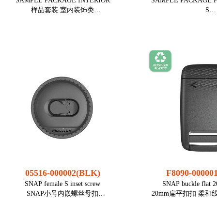
SAMPLE PACKAGE INTERIOR
SAMPLE PACKAGE 
样品套装 室内装饰类
S
样品套装 专
● 为箱包室内装饰领域量身打造的磁扣
样品套装
● 为专业人士领域量
套装
装配： 织带，梯
扣，螺丝环，螺纹转，螺丝
装配： 绳
螺丝，铆钉
注意：
涉及安全性的应用务必遵守特殊法
注意
规，如有疑问，请联系我们。
涉及安全性的应用
规，如有疑问，
05516-000002(BLK)
F8090-00000
SNAP female S inset screw
SNAP buckle flat 2
SNAP小号内嵌螺丝母扣
20mm扁平扣扣 柔和
色
● 平面集成 - 表面上没有突出的元素