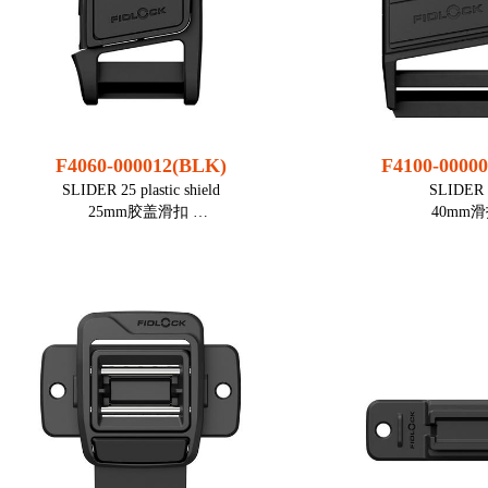
尺寸： 50 mm (Ø螺丝环)
打开方式：
直径 (Ø高度): 45,0 mm; 13
重量： ca
mm
尺寸： 40 m
打孔直径： 36,0 mm
直径 (Ø高度): 45
材质： PA66GF15，
7 mm(缩回状态下 
不锈钢（磁化）
材质： PA6
静态受力： 30 kg
不锈钢（
F4060-000012(BLK)
F4100-0000
颜色： 黑色
静态受力： 
SLIDER 25 plastic shield
SLIDER 
装配： 螺丝环 (包含
颜色：
25mm胶盖滑扣
40mm
在内)
装配： 螺纹
组装工具： 前面: TOOL
螺栓 (包含
● 适用25mm织带
● 适用40
31；
组装工具： T
● 盖面可根据需求定制标志
● 可根据需求
后面: TOOL
● 一侧为双杠梯扣，方便调节织带
● 一侧为双杠梯扣
3
● 多功能应用领域，可用于如手袋，背
● 多功能应用领域，
包，挎包等等
包，挎包
打开方式： 横向滑动
打开方式： 
适用织带宽度： 25 mm
适用织带宽度：
重量： 22 g
重量： 
尺寸(长×宽×高)： 50,2 × 40,3 × 1
尺寸(长×宽×高)： 57,6
5,4 mm
6,5 m