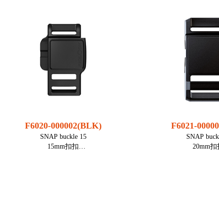
解开
便能解
● 可以装一条绳子使用，也可以同时装
● 可以装一条绳子使
几条绳子使用（取决于绳子直径）
几条绳子使用（取
● 逆时针转/左转（也有顺时针转/右转
● 顺时针转/右转（也
款式（F1500-R）供选用）
款式（F1500-
● 是多种应用领域的理想扣具，如鞋
● 是多种应用领域的
类，假肢，箱包
类，假肢
打开方式： 上提
打开方式
重量： 13 g
重量： 
直径 (Ø 高度)： 32,8 mm ; 10,
直径 (Ø 高度)： 32,
5 mm (手柄)
5 mm (
线绳直径： 1,2 - 2,75 mm
线绳直径： 1,2 -
F6020-000002(BLK)
F6021-0000
材质： PA6, PA6GF1
材质： PA6,
SNAP buckle 15
SNAP buck
5, ABS
5, AB
15mm扣扣
20mm
静态受力： 20 kg
静态受力： 
颜色： 黑色
颜色：
● 适用15-16mm织带
● 适用20
装配： 车缝, 熔接
装配： 车
● 一侧为双杠梯扣，可调节
● 一侧为双杠梯
● 是常规应用的理想选择，如背包，胸
● 是常规应用的理想
注意：
注意
带扣，服饰
带扣，
各部件可单独选购。
各部件可单
交货时不含绳子。
交货时不含
打开方式： 横向滑动
打开方式：