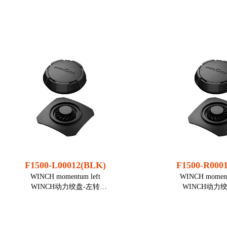
● 坚固、几乎无间隙和无噪音的紧固，
● 适用40
直观易用
● 可根据需求
● 嵌入在平面内的版本
● 扣具两边都有双杠
● 没有干扰性的凸起——扣件扣合时，
● 多功能应用领域，
手柄会自动扣回
包，挎包
● 是应用于移动物体或需要平坦表面的
产品的理想选择，例如电动自行车的
打开方式： 
电池或储物盖。
适用织带宽度：
重量： 
打开方式： 翻转手柄
尺寸(长×宽×高)： 66,8
重量： 15 g
6,2 m
尺寸(长×宽×高)： 59,4 × 29,2 × 12,3
材质： PA6
mm
静态受力： 
静态受力： 100 kg
颜色：
颜色： 黑色
装配： 织带,
F1500-L00012(BLK)
F1500-R000
装配： 铆钉或螺丝（交
WINCH momentum left
WINCH moment
货时不含），嵌入式安装
WINCH动力绞盘-左转
WINCH动力
注意
● 综合了棘轮和锁扣的功能特性
● 综合了棘轮和锁
本品不适合用于人身安全设备。
● 手柄上提可从底座上拆下，绳子便能
● 上提手柄可将其从