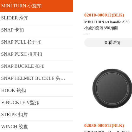
MINI TURN 小旋扣
02010-000012(BLK)
SLIDER 滑扣
MINI TURN set handle A 50
小旋扣套装A50扣面
SNAP 卡扣
● 符合人体工程学，易于抓
SNAP PULL 拉开扣
查看详情
● 可根据客户要求为扣面定
色和半透明的颜色(PC料)，
SNAP PUSH 推开扣
为尼龙料
● 扣面中间的圆形空白处可
SNAP BUCKLE 扣扣
贴个性化的标志贴纸
● 是各种手袋、挎包和背包
SNAP HELMET BUCKLE 头盔扣
想配件
● 请移至下方了解有关装配
HOOK 钩扣
的信息
V-BUCKLE V型扣
打开方式： 旋转
重量： 37 g
STRIPE 扣片
尺寸： 51,0 mm
母扣); 51,1 mm(Ø公扣)
02030-000012(BLK)
WINCH 绞盘
高度(母扣;公扣)： 9,8 m