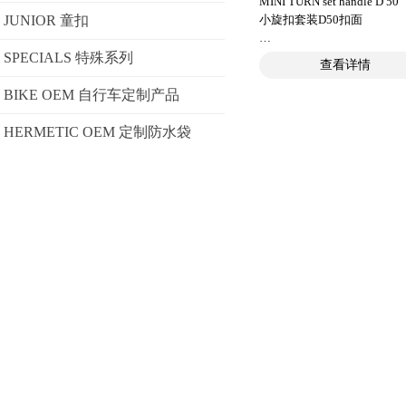
MINI TURN set handle D 50
23,9 mm
JUNIOR 童扣
小旋扣套装D50扣面
打孔直径： 母扣: 36
mm; 公扣: 27,0 mm
● 符合人体工程学，非常容
SPECIALS 特殊系列
材质： PA66GF
查看详情
握
静态受力： 44 kg
● 直观单手操作
BIKE OEM 自行车定制产品
颜色： 黑色
● 扣面中间的圆形空白处可
装配： 螺旋止
贴个性化的标志贴纸和定制
HERMETIC OEM 定制防水袋
(包含在内)
● 是各种手袋、挎包和背包
适用面料厚度： 母扣
想配件
扣: 1,0 - 2,6 mm（夹稳）
● 请移至下方了解有关装配
组装工具： 母扣:
的信息
TOOL 2/TOOL 3/TOOL 22
公扣:
打开方式： 旋转
TOOL 1/TOOL 3/TOOL 22
重量： 43 g
尺寸： 50,0 mm
注意：
母扣); 49,6 mm(Ø公扣)
小旋扣MINI TURN的特点
高度(母扣;公扣)： 9,8 m
拆卸，一旦在产品上组装好
28,0 mm
不可拆除！
打孔直径： 母扣: 36
mm; 公扣: 27,0 mm
材质： PA66GF
静态受力： 44 kg