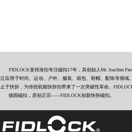
颜色： 黑色
装配： 螺旋止
(包含在内)
适用面料厚度： 母扣
扣: 1,0 - 2,6 mm（夹稳）
组装工具： 母扣:
TOOL 2/TOOL 3/TOOL 22
公扣:
TOOL 1/TOOL 3/TOOL 22
注意：
小旋扣MINI TURN的特点
FIDLOCK斐得洛扣专注磁扣17年，其创始人Mr. Joachi
拆卸，一旦在产品上组装好
泛应用于时尚、运动、户外、服装、箱包、鞋帽、配饰等领域。FI
不可拆除！
止于快拆，为传统机能快拆扣带来了一次突破性革命。FIDLO
德国磁扣，原创正宗——FIDLOCK创新快拆磁扣。